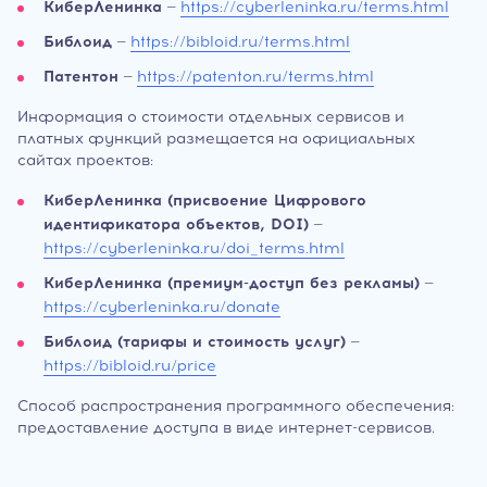
КиберЛенинка
—
https://cyberleninka.ru/terms.html
Библоид
—
https://bibloid.ru/terms.html
Патентон
—
https://patenton.ru/terms.html
Информация о стоимости отдельных сервисов и
платных функций размещается на официальных
сайтах проектов:
КиберЛенинка (присвоение Цифрового
идентификатора объектов, DOI)
—
https://cyberleninka.ru/doi_terms.html
КиберЛенинка (премиум-доступ без рекламы)
—
https://cyberleninka.ru/donate
Библоид (тарифы и стоимость услуг)
—
https://bibloid.ru/price
Способ распространения программного обеспечения:
предоставление доступа в виде интернет-сервисов.